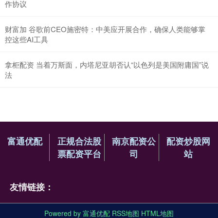
作协议
财富加 谷歌前CEO施密特：中美应开展合作，确保人类能够掌
控这些AI工具
拿柜配资 当着万斯面，内塔尼亚胡否认“以色列是美国附庸国”说
法
富通优配
正规合法股
南京配资公
配资炒股网
票配资平台
司
站
友情链接：
Powered by
富通优配
RSS地图
HTML地图