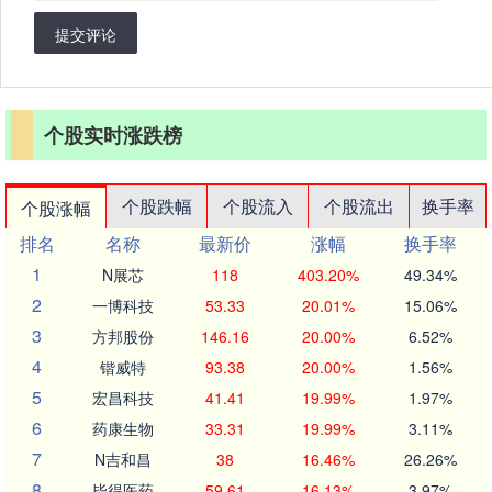
提交评论
个股实时涨跌榜
个股跌幅
个股流入
个股流出
换手率
个股涨幅
排名
名称
最新价
涨幅
换手率
1
N展芯
118
403.20%
49.34%
2
一博科技
53.33
20.01%
15.06%
3
方邦股份
146.16
20.00%
6.52%
4
锴威特
93.38
20.00%
1.56%
5
宏昌科技
41.41
19.99%
1.97%
6
药康生物
33.31
19.99%
3.11%
7
N吉和昌
38
16.46%
26.26%
8
毕得医药
59.61
16.13%
3.97%