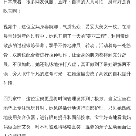
日常来看，很多网友佩服，直呼：自律的人真可怕，身材好是真
吃苦啊！
视频中，这位宝妈身姿婀娜，气质出众，妥妥大美女一枚。在清
晨带娃遛弯的过程中，她也开启了一天的"美丽工程"，利用带娃
散步的过程锻炼保养，双手不停地伸展、转动，活动着每一处筋
骨，双脚也配合着进行拉伸动作，让全身的肌肉都得到充分舒
展。不仅如此，她还熟练地拍打八虚，真正做到了带娃锻炼两不
误，旁人眼中平凡的遛弯时光，在她这里变成了高效的自我提升
时段。
回到家中，这位宝妈更是将时间管理发挥到了极致。当宝宝坐在
地垫上专注玩玩具时，她见缝插针地进行面部护理。只见她熟练
地使用美容仪器，进行眼角提升和面部按摩。宝宝好奇地看着妈
妈做面部艾灸，时不时被逗得咯咯直笑，温馨的亲子互动画面让
人倍感温暖。。