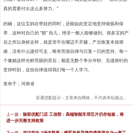
真的需要付出这么多努力。"
的确，这位宝妈在带娃的同时，还能如此坚定地坚持锻炼和保
养，这种对自己的 "狠" 劲儿，绝非一般人能够做到。很多宝妈产
后之所以身材走样，就是管不住嘴迈不开腿，产后恢复本就艰
难，没有什么捷径可走，唯有凭借自律与日复一日的坚持。每一
个像她这样光鲜亮丽的背后，都是无数个争分夺秒、见缝插针的
坚持时刻，这份自律值得我们每一个人学习。
发布于：河南省
富通优配提示：文章来自网络，不代表本站观点。
上一篇：
骆驼优配门店 工信部：高端智能车用芯片仍存短板，将
进一步完善支持政策
下一篇：
武汉世牛 3泽连斯基：俄军发射导弹空袭美国在乌一家工