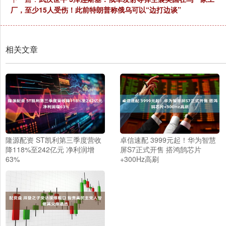
厂，至少15人受伤！此前特朗普称俄乌可以“边打边谈”
相关文章
隆源配资 ST凯利第三季度营收
卓信速配 3999元起！华为智慧
降118%至242亿元 净利润增
屏S7正式开售 搭鸿鹄芯片
63%
+300Hz高刷