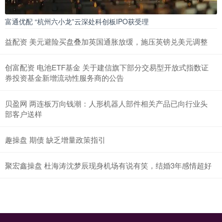
富通优配 “杭州六小龙”云深处科创板IPO获受理
益配资 美元避险买盘叠加英国通胀放缓，施压英镑兑美元调整
创富配资 电池ETF基金 关于建信旗下部分交易型开放式指数证
券投资基金新增流动性服务商的公告
贝盈网 两连板万向钱潮：人形机器人部件相关产品已向行业头
部客户送样
趣操盘 期债 缺乏增量政策指引
聚宏鑫操盘 杜海涛沈梦辰现身机场有说有笑，结婚3年感情超好