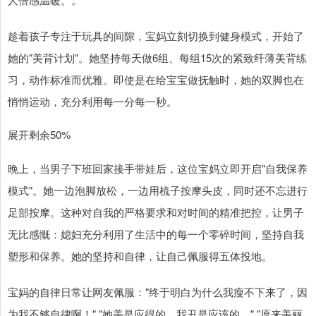
趁着孩子专注于玩具的间隙，宝妈立刻切换到健身模式，开始了
她的"美背计划"。她坚持每天做6组、每组15次的紧致纤薄美背练
习，动作标准而优雅。即使是在给宝宝做抚触时，她的双脚也在
悄悄运动，充分利用每一分每一秒。
展开剩余50%
晚上，当男子下班回家接手带娃后，这位宝妈立即开启"自我保养
模式"。她一边泡脚放松，一边用梳子按摩头皮，同时还不忘进行
足部按摩。这种对自我的严格要求和对时间的精准把控，让男子
无比感慨：媳妇充分利用了生活中的每一个零碎时间，坚持自我
塑形和保养。她的坚持和自律，让自己佩服得五体投地。
宝妈的自律日常让网友佩服："终于明白为什么我瘦不下来了，因
为我不够自律啊！" "她美是应得的，我丑是应该的。" "原来美丽