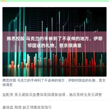
腾思控股 乌克兰的手伸到了不该伸的地方，伊朗邻国送的礼物，普京
很满意
益配资 美元避险买盘叠加英国通胀放缓，施压英镑兑美元调整
趣操盘 期债 缺乏增量政策指引