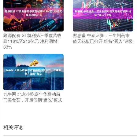
隆源配资 ST凯利第三季度营收
财惠赚 中泰证券：三生制药市
降118%至242亿元 净利润增
值天花板已打开 维持“买入”评级
63%
九牛网 北京小吃嘉年华联动前
门美食荟，开启假期“逛吃”模式
相关评论