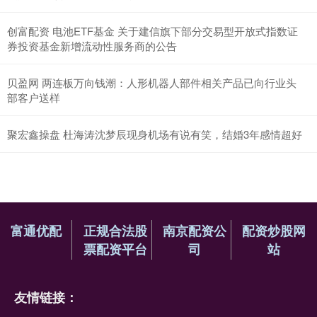
创富配资 电池ETF基金 关于建信旗下部分交易型开放式指数证
券投资基金新增流动性服务商的公告
贝盈网 两连板万向钱潮：人形机器人部件相关产品已向行业头
部客户送样
聚宏鑫操盘 杜海涛沈梦辰现身机场有说有笑，结婚3年感情超好
富通优配
正规合法股
南京配资公
配资炒股网
票配资平台
司
站
友情链接：